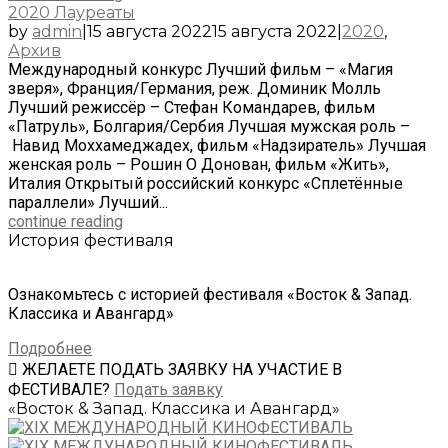
2020 Лауреаты
by
admin
|
15 августа 2022
15 августа 2022
|
2020
,
Архив
Международный конкурс Лучший фильм – «Магия
зверя», Франция/Германия, реж. Доминик Молль
Лучший режиссёр – Стефан Командарев, фильм
«Патруль», Болгария/Сербия Лучшая мужская роль –
Навид Моххамеджадех, фильм «Надзиратель» Лучшая
женская роль – Рошин О Донован, фильм «Жить»,
Италия Открытый российский конкурс «Сплетённые
параллели» Лучший...
continue reading
История фестиваля
Ознакомьтесь с историей фестиваля «Восток & Запад.
Классика и Авангард»
Подробнее
ЖЕЛАЕТЕ ПОДАТЬ ЗАЯВКУ НА УЧАСТИЕ В
ФЕСТИВАЛЕ?
Подать заявку
«Восток & Запад. Классика и Авангард»