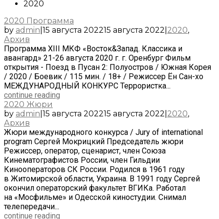
2020
2020 Программа
by
admin
|
15 августа 2022
15 августа 2022
|
2020
,
Архив
Программа XIII МКФ «Восток&Запад. Классика и
авангард» 21-26 августа 2020 г. г. Оренбург Фильм
открытия - Поезд в Пусан 2: Полуостров / Южная Корея
/ 2020 / Боевик / 115 мин. / 18+ / Режиссер Ён Сан-хо
МЕЖДУНАРОДНЫЙ КОНКУРС Террористка...
continue reading
2020 Жюри
by
admin
|
15 августа 2022
15 августа 2022
|
2020
,
Архив
Жюри международного конкурса / Jury of international
program Сергей Мокрицкий Председатель жюри
Режиссер, оператор, сценарист, член Союза
Кинематографистов России, член Гильдии
Кинооператоров СК России. Родился в 1961 году
в Житомирской области, Украина. В 1991 году Сергей
окончил операторский факультет ВГИКа. Работал
на «Мосфильме» и Одесской киностудии. Снимал
телепередачи...
continue reading