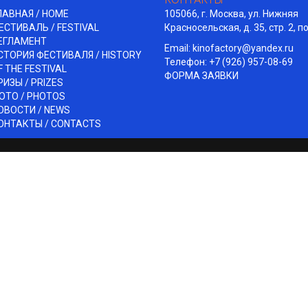
КОНТАКТЫ
ЛАВНАЯ / HOME
105066, г. Москва, ул. Нижняя
ЕСТИВАЛЬ / FESTIVAL
Красносельская, д. 35, стр. 2, п
ЕГЛАМЕНТ
Email:
kinofactory@yandex.ru
СТОРИЯ ФЕСТИВАЛЯ / HISTORY
Телефон: +7 (926) 957-08-69
F THE FESTIVAL
ФОРМА ЗАЯВКИ
РИЗЫ / PRIZES
ОТО / PHOTOS
ОВОСТИ / NEWS
ОНТАКТЫ / СONTACTS