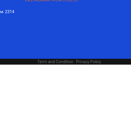
INSTAGRAM PORTFOLIO
ом. 2314
Term and Condition
|
Privacy Policy