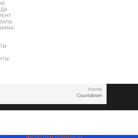
АЯ
ДА
МЕНТ
ВАЛЬ
АММА
Ы
ТИ
КТЫ
Home
Countdown