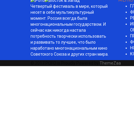
МЕНЮ
Г
Четвертый фестиваль в мире, который
Ф
несет в себе мультикультурный
Р
момент. Россия всегда была
И
многонациональным государством. И
O
сейчас как никогда настала
П
потребность творчески использовать
Ф
и развивать то лучшее, что было
Н
наработано многонациональным кино
К
Советского Союза и других стран мира.
© 2017 POFO is Proudly Powered by
ThemeZaa