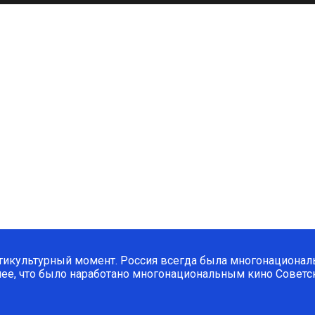
тикультурный момент. Россия всегда была многонациональ
шее, что было наработано многонациональным кино Советск