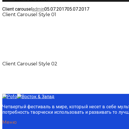
Client carousel
admin
05.07.2017
05.07.2017
Client Carousel Style 01
Client Carousel Style 02
Четвертый фестиваль в мире, который несет в себе муль
потребность творчески использовать и развивать то луч
Меню