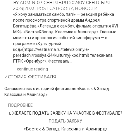
BY
ADMIN
|
07 СЕНТЯБРЯ 2023
07 СЕНТЯБРЯ
2023
|
2023
,
POST CATEGORY
,
НОВОСТИ
«Я хочу заниматься самбо, пап!» — реакция ребёнка
после просмотра спортивной драмы Андрея
Богатырёва «Легенда о самбо», фильма открытия XVI
МКФ «Восток&Запад. Классика и Авангард». Главные
моменты и хронология событий кинофорума — в
программе «Культурный
код»(https://vestirama.ru/televizionnyie-
peredachi/rossiya-24/kulturnyj-kod.html) телеканала
ГТРК «Оренбург». Фестиваль...
continue reading
ИСТОРИЯ ФЕСТИВАЛЯ
Ознакомьтесь с историей фестиваля «Восток & Запад.
Классика и Авангард»
ПОДРОБНЕЕ
ЖЕЛАЕТЕ ПОДАТЬ ЗАЯВКУ НА УЧАСТИЕ В ФЕСТИВАЛЕ?
ПОДАТЬ ЗАЯВКУ
«Восток & Запад. Классика и Авангард»