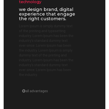
technology
we design brand, digital
experience that engage
the right customers.
Lorem Ipsum is simply dummy text
of the printing and typesetting
industry. Lorem Ipsum has been the
industry’s standard dummy text
ever since. Lorem Ipsum has been
the industry. Lorem Ipsum is simply
dummy text of the printing and
industry. Lorem Ipsum has been the
industry’s standard dummy text
ever since. Lorem Ipsum has been
the industry.
all advantages