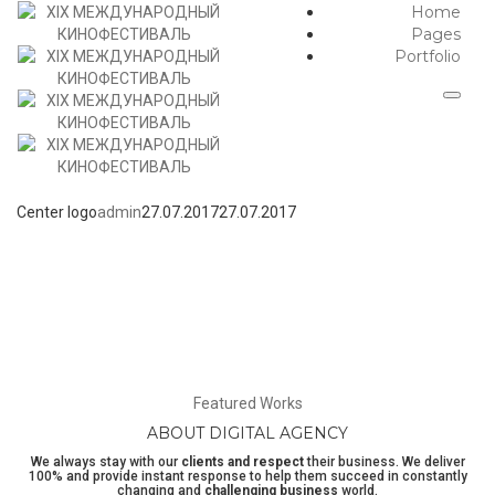
Home
Pages
Portfolio
Center logo
admin
27.07.2017
27.07.2017
WE WORK HARD, WE PLAY HARD
We combine design,
thinking and technical
Featured Works
ABOUT DIGITAL AGENCY
We always stay with our
clients and respect
their business. We deliver
100% and provide instant response to help them succeed in constantly
changing and
challenging business
world.