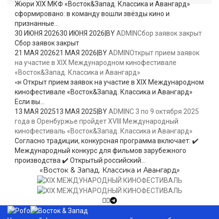
Жюри XIX МКФ «Восток&Запад. Классика и Авангард»
сформировано: в команду вошли звёзды кино и
признанные...
30 ИЮНЯ 2026
30 ИЮНЯ 2026
|
BY
ADMIN
Сбор заявок закрыт
Сбор заявок закрыт
21 МАЯ 2026
21 МАЯ 2026
|
BY
ADMIN
Открыт прием заявок
на участие в XIX Международном кинофестивале
«Восток&Запад. Классика и Авангард»
📣 Открыт прием заявок на участие в XIX Международном
кинофестивале «Восток&Запад. Классика и Авангард»
Если вы...
13 МАЯ 2025
13 МАЯ 2025
|
BY
ADMIN
С 3 по 9 октября 2025
года в Оренбуржье пройдет XVIII Международный
кинофестиваль «Восток&Запад. Классика и Авангард»
Согласно традиции, конкурсная программа включает: ✔️
Международный конкурс для фильмов зарубежного
производства ✔️ Открытый российский...
«Восток & Запад. Классика и Авангард»