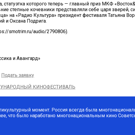
, статуэтка которого теперь — главный приз МКФ «Восток&
вние степные кочевники представляли себе царя зверей, с
а» на «Радио Культура» президент фестиваля Татьяна В
й и Оксана Подрига.
//smotrim.ru/audio/2790806).
ссика и Авангард»
Подать заявку
тикультурный момент. Россия всегда была многонациональ
шее, что было наработано многонациональным кино Советск