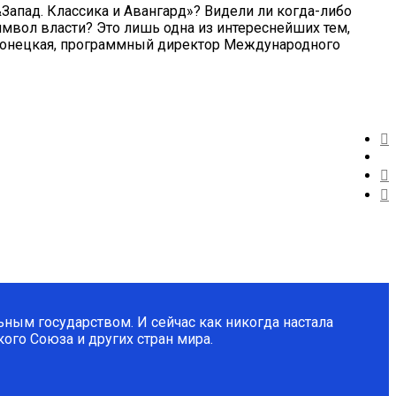
Запад. Классика и Авангард»? Видели ли когда-либо
имвол власти? Это лишь одна из интереснейших тем,
оронецкая, программный директор Международного
ным государством. И сейчас как никогда настала
ого Союза и других стран мира.