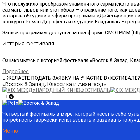
Что послужило прообразом знаменитого сарматского льва
сарматы львов или этот образ — отражение того, как дре
которые обсудили в эфире программы «Действующие лиц
конкурса Роман Дорофеев и ведущие Владислав Борецки
Запись программы доступна на платформе СМОТРИМ (https:
История фестиваля
Ознакомьтесь с историей фестиваля «Восток & Запад. Кла
Подробнее
ЖЕЛАЕТЕ ПОДАТЬ ЗАЯВКУ НА УЧАСТИЕ В ФЕСТИВАЛЕ?
«Восток & Запад. Классика и Авангард»
Четвертый фестиваль в мире, который несет в себе муль
потребность творчески использовать и развивать то луч
Меню